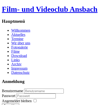
Film- und Videoclub Ansbach
Hauptmenü
Willkommen
Aktuelles
Termine
Wir über uns
Fotogalerie
Filme
Download
Links
Archiv
Impressum
Datenschutz
Anmeldung
Benutzername
Passwort
Angemeldet bleiben